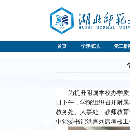
首页
学院概况
党工群
为
提升附属学校办学质
日
下
午，
学院组织
召开附属
教务处、人事处、教师教育
中党委书记洪喜列席考核工