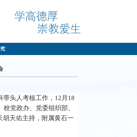
研究
会
科带头人考核工作，
12
月
18
。校党政办、党委组织部、
长胡天佑主持
，附属黄石一